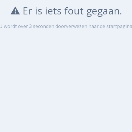
⚠️ Er is iets fout gegaan.
U wordt over
3
seconde
n
doorverwezen naar de startpagina